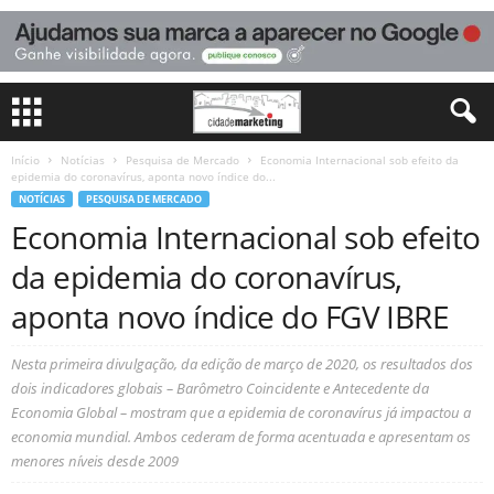
Início
Notícias
Pesquisa de Mercado
Economia Internacional sob efeito da
epidemia do coronavírus, aponta novo índice do...
NOTÍCIAS
PESQUISA DE MERCADO
Economia Internacional sob efeito
da epidemia do coronavírus,
aponta novo índice do FGV IBRE
Nesta primeira divulgação, da edição de março de 2020, os resultados dos
dois indicadores globais – Barômetro Coincidente e Antecedente da
Economia Global – mostram que a epidemia de coronavírus já impactou a
economia mundial. Ambos cederam de forma acentuada e apresentam os
menores níveis desde 2009