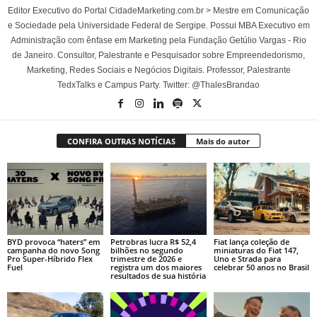
Editor Executivo do Portal CidadeMarketing.com.br > Mestre em Comunicação
e Sociedade pela Universidade Federal de Sergipe. Possui MBA Executivo em
Administração com ênfase em Marketing pela Fundação Getúlio Vargas - Rio
de Janeiro. Consultor, Palestrante e Pesquisador sobre Empreendedorismo,
Marketing, Redes Sociais e Negócios Digitais. Professor, Palestrante
TedxTalks e Campus Party. Twitter: @ThalesBrandao
CONFIRA OUTRAS NOTÍCIAS
Mais do autor
BYD provoca “haters” em
Petrobras lucra R$ 52,4
Fiat lança coleção de
campanha do novo Song
bilhões no segundo
miniaturas do Fiat 147,
Pro Super-Híbrido Flex
trimestre de 2026 e
Uno e Strada para
Fuel
registra um dos maiores
celebrar 50 anos no Brasil
resultados de sua história