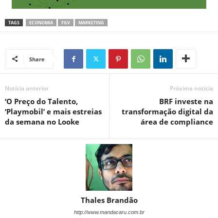
TAGS
ECONOMIA
FGV
MARKETING
Share
Notícia anterior
Próxima notícia
‘O Preço do Talento,
BRF investe na
‘Playmobil’ e mais estreias
transformação digital da
da semana no Looke
área de compliance
Thales Brandão
http://www.mandacaru.com.br