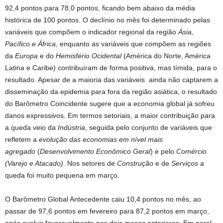
92,4 pontos para 78,0 pontos, ficando bem abaixo da média
histórica de 100 pontos. O declínio no mês foi determinado pelas
variáveis que compõem o indicador regional da região
Ásia,
Pacífico e África
, enquanto as variáveis que compõem as regiões
da
Europa
e do
Hemisfério Ocidental
(América do Norte, América
Latina e Caribe) contribuíram de forma positiva, mas tímida, para o
resultado. Apesar de a maioria das variáveis ​​ ainda não captarem a
disseminação da epidemia para fora da região asiática, o resultado
do Barômetro Coincidente sugere que a economia global já sofreu
danos expressivos. Em termos setoriais, a maior contribuição para
a queda veio da
Indústria
, seguida pelo conjunto de variáveis ​​que
refletem a
evolução das economias em nível mais
agregado
(
Desenvolvimento Econômico Geral
) e pelo
Comércio
(Varejo e Atacado)
. Nos setores de
Construção
e de
Serviços
a
queda foi muito pequena em março.
O Barômetro Global Antecedente caiu 10,4 pontos no mês, ao
passar de 97,6 pontos em fevereiro para 87,2 pontos em março,