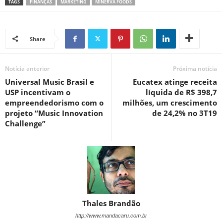
TAGS
FINANÇAS
MARKETING
MINERVA FOODS
Share
Notícia anterior
Próxima notícia
Universal Music Brasil e
Eucatex atinge receita
USP incentivam o
líquida de R$ 398,7
empreendedorismo com o
milhões, um crescimento
projeto “Music Innovation
de 24,2% no 3T19
Challenge”
Thales Brandão
http://www.mandacaru.com.br