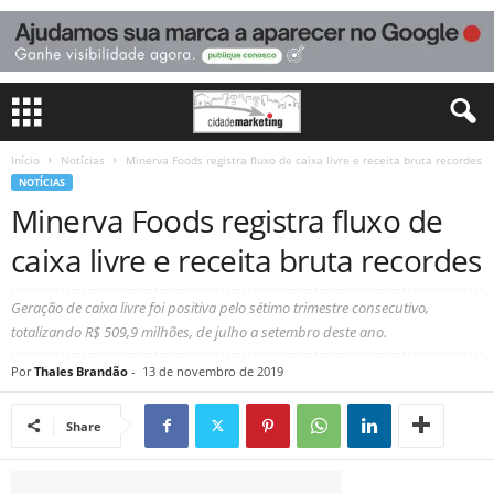
Início
Notícias
Minerva Foods registra fluxo de caixa livre e receita bruta recordes
NOTÍCIAS
Minerva Foods registra fluxo de
caixa livre e receita bruta recordes
Geração de caixa livre foi positiva pelo sétimo trimestre consecutivo,
totalizando R$ 509,9 milhões, de julho a setembro deste ano.
Por
Thales Brandão
-
13 de novembro de 2019
Share