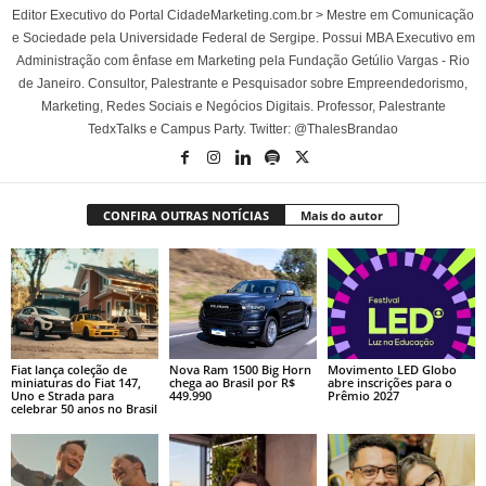
Editor Executivo do Portal CidadeMarketing.com.br > Mestre em Comunicação
e Sociedade pela Universidade Federal de Sergipe. Possui MBA Executivo em
Administração com ênfase em Marketing pela Fundação Getúlio Vargas - Rio
de Janeiro. Consultor, Palestrante e Pesquisador sobre Empreendedorismo,
Marketing, Redes Sociais e Negócios Digitais. Professor, Palestrante
TedxTalks e Campus Party. Twitter: @ThalesBrandao
CONFIRA OUTRAS NOTÍCIAS
Mais do autor
Fiat lança coleção de
Nova Ram 1500 Big Horn
Movimento LED Globo
miniaturas do Fiat 147,
chega ao Brasil por R$
abre inscrições para o
Uno e Strada para
449.990
Prêmio 2027
celebrar 50 anos no Brasil