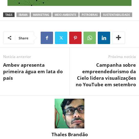
TAGS
IBAMA
MARKETING
MEIO AMBIENTE
PETROBRAS
SUSTENTABILIDADE
Share
Notícia anterior
Próxima notícia
Ambev apresenta
Campanha sobre
primeira água em lata do
empreendedorismo da
país
Cielo lidera visualizações
no YouTube em setembro
Thales Brandão