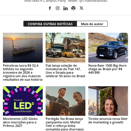
TedxTalks e Campus Party. Twitter: @ThalesBrandao
CONFIRA OUTRAS NOTÍCIAS
Mais do autor
Petrobras lucra R$ 52,4
Fiat lança coleção de
Nova Ram 1500 Big Horn
bilhões no segundo
miniaturas do Fiat 147,
chega ao Brasil por R$
trimestre de 2026 e
Uno e Strada para
449.990
registra um dos maiores
celebrar 50 anos no Brasil
resultados de sua história
Movimento LED Globo
Perdigão Na Brasa lança
Tirolez anuncia nova líder
abre inscrições para o
campanha com Michel
de marketing e growth
Prêmio 2027
Teló e reforça linha
completa para churrasco