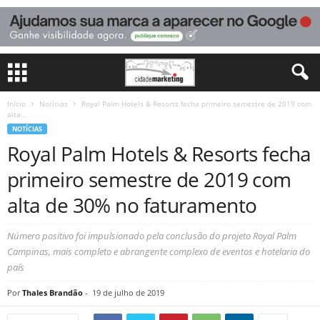
Início
Notícias
Royal Palm Hotels & Resorts fecha primeiro semestre de 2019 com
alta...
NOTÍCIAS
Royal Palm Hotels & Resorts fecha
primeiro semestre de 2019 com
alta de 30% no faturamento
Número positivo foi impulsionado pela conclusão do projeto Royal Palm
Campinas, mais completo e abrangente complexo de eventos e hotelaria do
país
Por
Thales Brandão
-
19 de julho de 2019