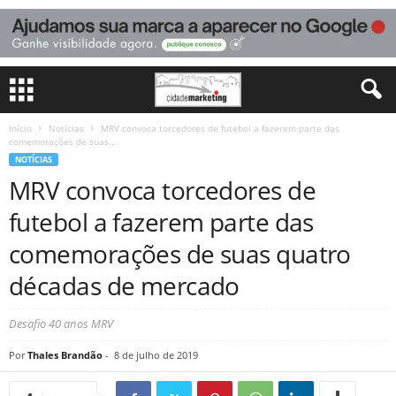
Início
Notícias
MRV convoca torcedores de futebol a fazerem parte das
comemorações de suas...
NOTÍCIAS
MRV convoca torcedores de
futebol a fazerem parte das
comemorações de suas quatro
décadas de mercado
Desafio 40 anos MRV
Por
Thales Brandão
-
8 de julho de 2019