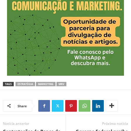
TAGS
ESTRATÉGIA
MARKETING
MRV
Share
Notícia anterior
Próxima notícia