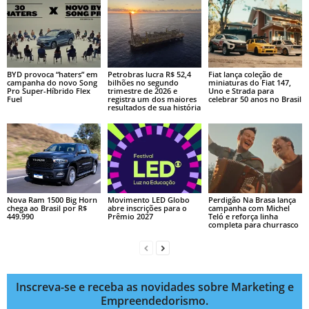
BYD provoca “haters” em
Petrobras lucra R$ 52,4
Fiat lança coleção de
campanha do novo Song
bilhões no segundo
miniaturas do Fiat 147,
Pro Super-Híbrido Flex
trimestre de 2026 e
Uno e Strada para
Fuel
registra um dos maiores
celebrar 50 anos no Brasil
resultados de sua história
Nova Ram 1500 Big Horn
Movimento LED Globo
Perdigão Na Brasa lança
chega ao Brasil por R$
abre inscrições para o
campanha com Michel
449.990
Prêmio 2027
Teló e reforça linha
completa para churrasco
Inscreva-se e receba as novidades sobre Marketing e
Empreendedorismo.