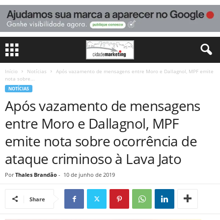
Início
Notícias
Após vazamento de mensagens entre Moro e Dallagnol, MPF emite
nota sobre...
NOTÍCIAS
Após vazamento de mensagens
entre Moro e Dallagnol, MPF
emite nota sobre ocorrência de
ataque criminoso à Lava Jato
Por
Thales Brandão
-
10 de junho de 2019
Share