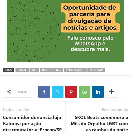
TAGS
BRASIL
MPF
REDES SOCIAIS
SÉRGIO MORO
TELEGRAM
Share
Notícia anterior
Próxima notícia
Consumidor denuncia loja
SKOL Beats comemora o
Kalunga por ação
Mês do Orgulho LGBT com
discriminatória; Procon/SP
as rainhas da noite