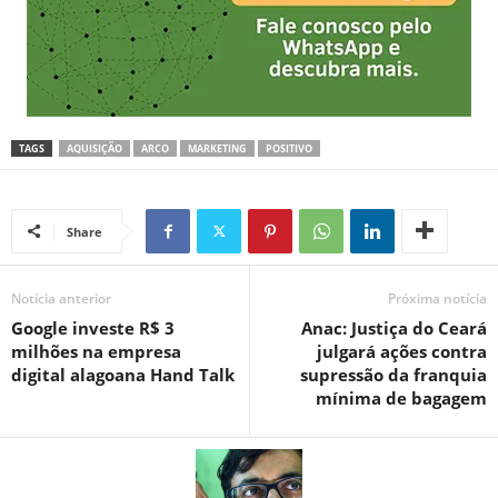
TAGS
AQUISIÇÃO
ARCO
MARKETING
POSITIVO
Share
Notícia anterior
Próxima notícia
Google investe R$ 3
Anac: Justiça do Ceará
milhões na empresa
julgará ações contra
digital alagoana Hand Talk
supressão da franquia
mínima de bagagem