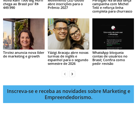
Nova Ram 1500 Big Horn
Movimento LED Globo
Perdigão Na Brasa lança
chega ao Brasil por R$
abre inscrições para o
campanha com Michel
449.990
Prêmio 2027
Teló e reforça linha
completa para churrasco
Tirolez anuncia nova líder
Yázigi Aracaju abre novas
WhatsApp bloqueia
de marketing e growth
turmas de inglês e
contas de usuários no
espanhol para o segundo
Brasil; Confira como
semestre de 2026
pedir revisão
Inscreva-se e receba as novidades sobre Marketing e
Empreendedorismo.