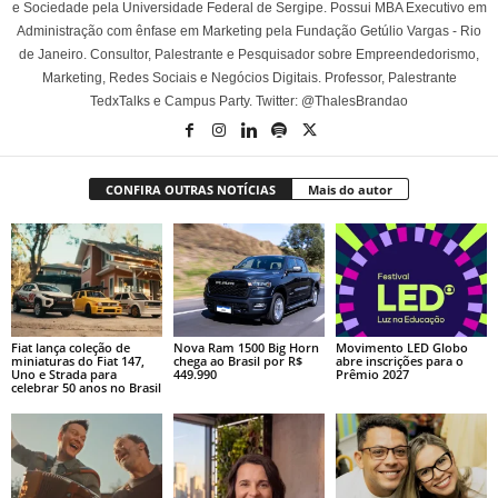
e Sociedade pela Universidade Federal de Sergipe. Possui MBA Executivo em
Administração com ênfase em Marketing pela Fundação Getúlio Vargas - Rio
de Janeiro. Consultor, Palestrante e Pesquisador sobre Empreendedorismo,
Marketing, Redes Sociais e Negócios Digitais. Professor, Palestrante
TedxTalks e Campus Party. Twitter: @ThalesBrandao
CONFIRA OUTRAS NOTÍCIAS
Mais do autor
Fiat lança coleção de
Nova Ram 1500 Big Horn
Movimento LED Globo
miniaturas do Fiat 147,
chega ao Brasil por R$
abre inscrições para o
Uno e Strada para
449.990
Prêmio 2027
celebrar 50 anos no Brasil