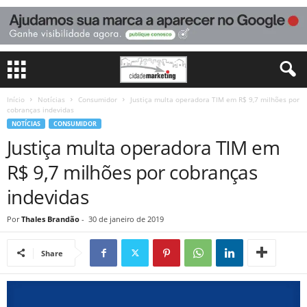
Início
Notícias
Consumidor
Justiça multa operadora TIM em R$ 9,7 milhões por
cobranças indevidas
NOTÍCIAS
CONSUMIDOR
Justiça multa operadora TIM em
R$ 9,7 milhões por cobranças
indevidas
Por
Thales Brandão
-
30 de janeiro de 2019
Share