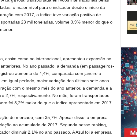
 carga total transportada em voos internacionais pelas
ladas, o maior nível para o indicador desde o início da
aração com 2017, o índice teve variação positiva de
sportadas 23 mil toneladas, volume 0,9% menor do que o
terior.
o, assim como no internacional, apresentou expansão no
anteriores. No ano passado, a demanda (em passageiros-
egistrou aumento de 4,4%, comparada com janeiro a
em igual período, maior variação dos últimos sete anos.
ação com o mesmo mês do ano anterior, a demanda e a
 e 2,7%, respectivamente. No mês, foram transportados
ero foi 3,2% maior do que o índice apresentado em 2017.
pação de mercado, com 35,7%. Apesar disso, a empresa
relação ao acumulado de 2017. Segunda nesse ranking,
ador diminuir 2,1% no ano passado. A Azul foi a empresa