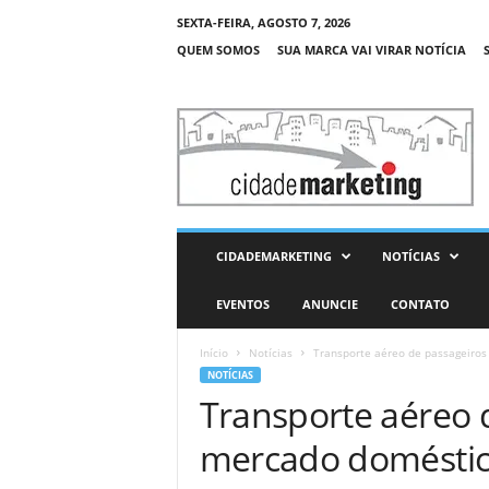
SEXTA-FEIRA, AGOSTO 7, 2026
QUEM SOMOS
SUA MARCA VAI VIRAR NOTÍCIA
C
i
d
a
d
e
M
CIDADEMARKETING
NOTÍCIAS
a
r
EVENTOS
ANUNCIE
CONTATO
k
e
Início
Notícias
Transporte aéreo de passageiros
t
NOTÍCIAS
i
Transporte aéreo 
n
g
mercado doméstico