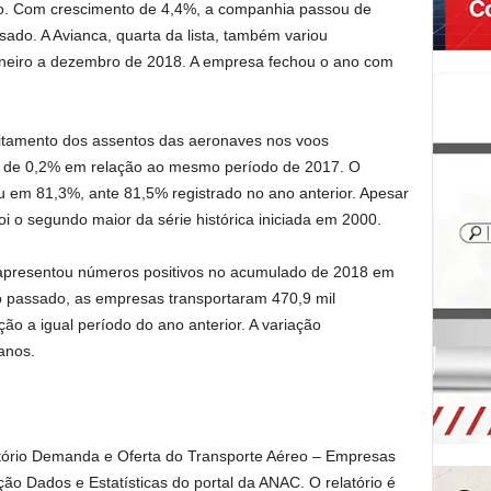
o. Com crescimento de 4,4%, a companhia passou de
do. A Avianca, quarta da lista, também variou
aneiro a dezembro de 2018. A empresa fechou o ano com
itamento dos assentos das aeronaves nos voos
a de 0,2% em relação ao mesmo período de 2017. O
u em 81,3%, ante 81,5% registrado no ano anterior. Apesar
i o segundo maior da série histórica iniciada em 2000.
 apresentou números positivos no acumulado de 2018 em
 passado, as empresas transportaram 470,9 mil
ão a igual período do ano anterior. A variação
anos.
atório Demanda e Oferta do Transporte Aéreo – Empresas
ão Dados e Estatísticas do portal da ANAC. O relatório é