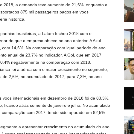
 2018, a demanda teve aumento de 21,6%, enquanto a
nsportados 875 mil passageiros pagos em voos
érie histórica.
panhias brasileiras, a Latam fechou 2018 com o
or do que a empresa obteve no ano anterior. A Azul
o, com 14,6%. Na comparação com igual período do ano
to anual de 23,7% no indicador. A Gol, que em 2017
 10,4% negativamente na comparação com 2018,
vianca foi a aérea com o maior crescimento no segmento,
 de 2,6%, no acumulado de 2017, para 7,3%, no ano
s voos internacionais em dezembro de 2018 foi de 83,3%,
o, ficando atrás somente de janeiro e julho. No acumulado
 na comparação com 2017, tendo sido apurado em 82,5%.
ro segmento a apresentar crescimento no acumulado do ano