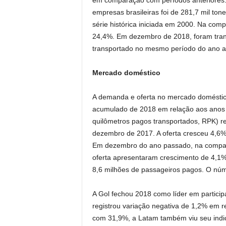
em comparação com períodos anteriores. A
empresas brasileiras foi de 281,7 mil tone
série histórica iniciada em 2000. Na comp
24,4%. Em dezembro de 2018, foram tran
transportado no mesmo período do ano an
Mercado doméstico
A demanda e oferta no mercado doméstic
acumulado de 2018 em relação aos anos 
quilômetros pagos transportados, RPK) r
dezembro de 2017. A oferta cresceu 4,6% 
Em dezembro do ano passado, na compar
oferta apresentaram crescimento de 4,1%
8,6 milhões de passageiros pagos. O núm
A Gol fechou 2018 como líder em partici
registrou variação negativa de 1,2% em 
com 31,9%, a Latam também viu seu indic