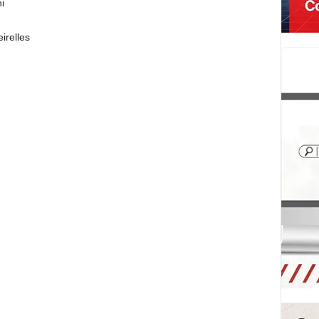
i
irelles