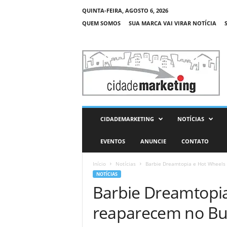
QUINTA-FEIRA, AGOSTO 6, 2026
QUEM SOMOS
SUA MARCA VAI VIRAR NOTÍCIA
C
i
d
a
d
e
M
CIDADEMARKETING
NOTÍCIAS
a
r
EVENTOS
ANUNCIE
CONTATO
k
e
Início
Notícias
Barbie Dreamtopia e Hot Wheels
t
NOTÍCIAS
i
Barbie Dreamtopi
n
g
reaparecem no Bu