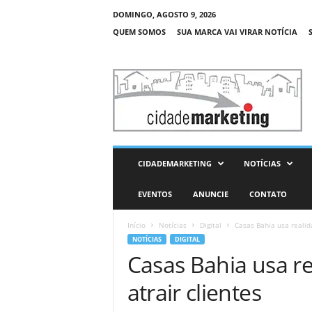
DOMINGO, AGOSTO 9, 2026
QUEM SOMOS
SUA MARCA VAI VIRAR NOTÍCIA
C
i
d
a
d
e
M
CIDADEMARKETING
NOTÍCIAS
a
r
EVENTOS
ANUNCIE
CONTATO
k
e
Início
Notícias
Digital
Casas Bahia usa realid
t
NOTÍCIAS
DIGITAL
i
Casas Bahia usa r
n
g
atrair clientes