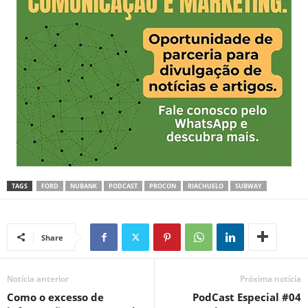
TAGS
FORD
NUBANK
PODCAST
PROCON
RIACHUELO
SUBWAY
Share
Notícia anterior
Próxima notícia
Como o excesso de
PodCast Especial #04