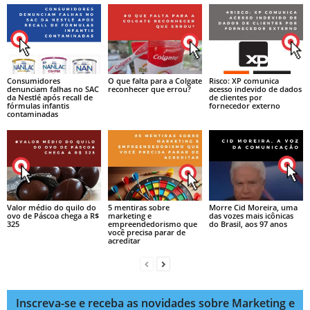
Consumidores
O que falta para a Colgate
Risco: XP comunica
denunciam falhas no SAC
reconhecer que errou?
acesso indevido de dados
da Nestlé após recall de
de clientes por
fórmulas infantis
fornecedor externo
contaminadas
Valor médio do quilo do
5 mentiras sobre
Morre Cid Moreira, uma
ovo de Páscoa chega a R$
marketing e
das vozes mais icônicas
325
empreendedorismo que
do Brasil, aos 97 anos
você precisa parar de
acreditar
Inscreva-se e receba as novidades sobre Marketing e