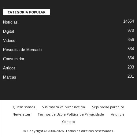
CATEGORIA POPULAR
14654
Notícias
970
Digital
856
Videos
534
Pesquisa de Mercado
354
Consumidor
203
Artigos
201
Marcas
Quem somos
Sua marca vai virar notícia
Seja nosso parceiro
Newsletter
Termos de Uso e Política de Privacidade
Anuncie
Contato
© Copyright © 2008-2026. Todos os direitos reservados.