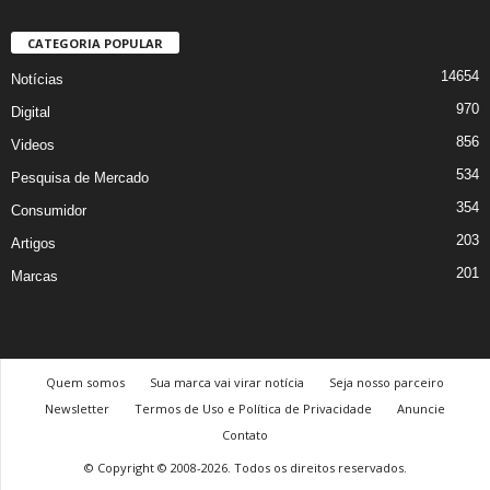
CATEGORIA POPULAR
14654
Notícias
970
Digital
856
Videos
534
Pesquisa de Mercado
354
Consumidor
203
Artigos
201
Marcas
Quem somos
Sua marca vai virar notícia
Seja nosso parceiro
Newsletter
Termos de Uso e Política de Privacidade
Anuncie
Contato
© Copyright © 2008-2026. Todos os direitos reservados.