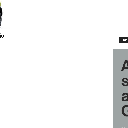
ão
An