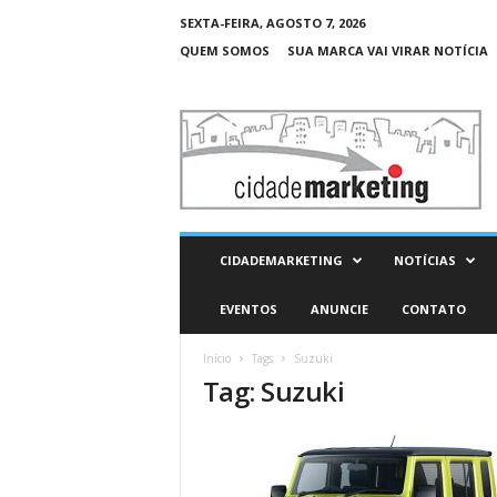
SEXTA-FEIRA, AGOSTO 7, 2026
QUEM SOMOS
SUA MARCA VAI VIRAR NOTÍCIA
C
i
d
a
d
e
M
CIDADEMARKETING
NOTÍCIAS
a
r
EVENTOS
ANUNCIE
CONTATO
k
e
Início
Tags
Suzuki
t
Tag: Suzuki
i
n
g