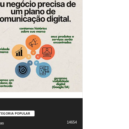
TEGORIA POPULAR
14654
ias