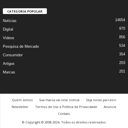
CATEGORIA POPULAR
14654
Notícias
970
Digital
856
Videos
534
Pesquisa de Mercado
354
Consumidor
203
Artigos
201
Marcas
Quem somos
Sua marca vai virar notícia
Seja nosso parceiro
Newsletter
Termos de Uso e Política de Privacidade
Anuncie
Contato
© Copyright © 2008-2026. Todos os direitos reservados.