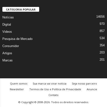
CATEGORIA POPULAR
14656
Notícias
970
Digital
857
Videos
534
Pesquisa de Mercado
354
Consumidor
203
Artigos
201
Marcas
Quem somos
Sua marca vai virar notícia
Seja nosso parceiro
Newsletter
Termos de Uso e Política de Privacidade
Anuncie
Contato
© Copyright © 2008-2026. Todos os direitos reservados.