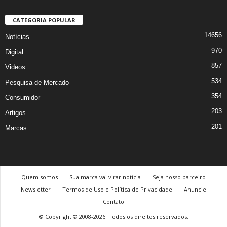
CATEGORIA POPULAR
14656
Notícias
970
Digital
857
Videos
534
Pesquisa de Mercado
354
Consumidor
203
Artigos
201
Marcas
Quem somos
Sua marca vai virar notícia
Seja nosso parceiro
Newsletter
Termos de Uso e Política de Privacidade
Anuncie
Contato
© Copyright © 2008-2026. Todos os direitos reservados.