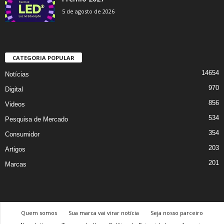
5 de agosto de 2026
CATEGORIA POPULAR
14654
Notícias
970
Digital
856
Videos
534
Pesquisa de Mercado
354
Consumidor
203
Artigos
201
Marcas
Quem somos
Sua marca vai virar notícia
Seja nosso parceiro