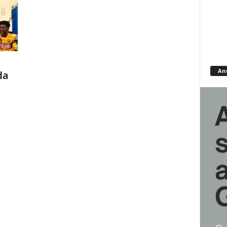
An
da