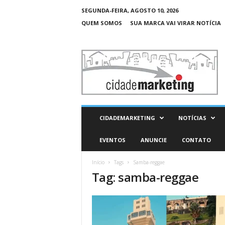
SEGUNDA-FEIRA, AGOSTO 10, 2026
QUEM SOMOS
SUA MARCA VAI VIRAR NOTÍCIA
C
i
d
a
d
e
M
CIDADEMARKETING
NOTÍCIAS
a
r
EVENTOS
ANUNCIE
CONTATO
k
e
Início
Tags
Samba-reggae
t
Tag: samba-reggae
i
n
g