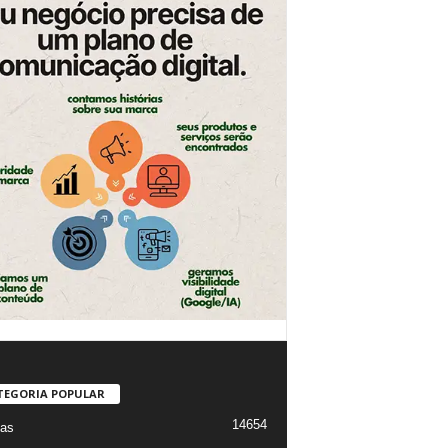
TEGORIA POPULAR
14654
ias