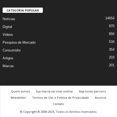
CATEGORIA POPULAR
14654
Notícias
970
Digital
856
Videos
534
Pesquisa de Mercado
354
Consumidor
203
Artigos
201
Marcas
Quem somos
Sua marca vai virar notícia
Seja nosso parceiro
Newsletter
Termos de Uso e Política de Privacidade
Anuncie
Contato
© Copyright © 2008-2026. Todos os direitos reservados.