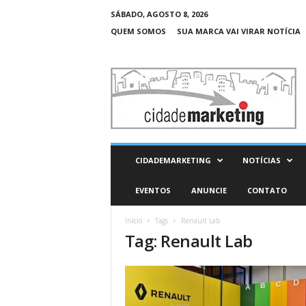
SÁBADO, AGOSTO 8, 2026
QUEM SOMOS
SUA MARCA VAI VIRAR NOTÍCIA
C
i
d
a
d
e
M
CIDADEMARKETING
NOTÍCIAS
a
r
EVENTOS
ANUNCIE
CONTATO
k
e
Início
Tags
Renault Lab
t
Tag: Renault Lab
i
n
g