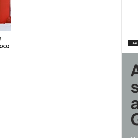
a
An
foco