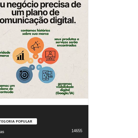
TEGORIA POPULAR
14655
ias