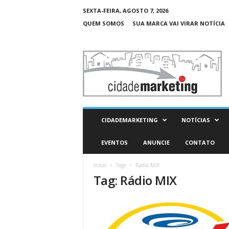
SEXTA-FEIRA, AGOSTO 7, 2026
QUEM SOMOS
SUA MARCA VAI VIRAR NOTÍCIA
C
i
d
a
d
e
M
CIDADEMARKETING
NOTÍCIAS
a
r
EVENTOS
ANUNCIE
CONTATO
k
e
Início
Tags
Rádio MIX
t
Tag: Rádio MIX
i
n
g