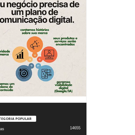
TEGORIA POPULAR
14655
ias