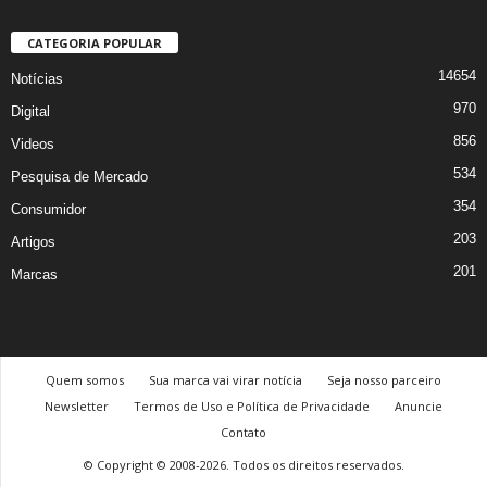
CATEGORIA POPULAR
14654
Notícias
970
Digital
856
Videos
534
Pesquisa de Mercado
354
Consumidor
203
Artigos
201
Marcas
Quem somos
Sua marca vai virar notícia
Seja nosso parceiro
Newsletter
Termos de Uso e Política de Privacidade
Anuncie
Contato
© Copyright © 2008-2026. Todos os direitos reservados.