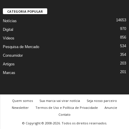
CATEGORIA POPULAR
14653
Notícias
970
Digital
856
Videos
534
Pesquisa de Mercado
354
Consumidor
203
Artigos
201
Marcas
Quem somos
Sua marca vai virar notícia
Seja nosso parceiro
Newsletter
Termos de Uso e Política de Privacidade
Anuncie
Contato
© Copyright © 2008-2026. Todos os direitos reservados.