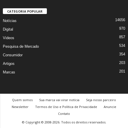
CATEGORIA POPULAR
14656
Notícias
970
Digital
857
Videos
534
Pesquisa de Mercado
354
Consumidor
203
Artigos
201
Marcas
Quem somos
Sua marca vai virar notícia
Seja nosso parceiro
Newsletter
Termos de Uso e Política de Privacidade
Anuncie
Contato
© Copyright © 2008-2026. Todos os direitos reservados.