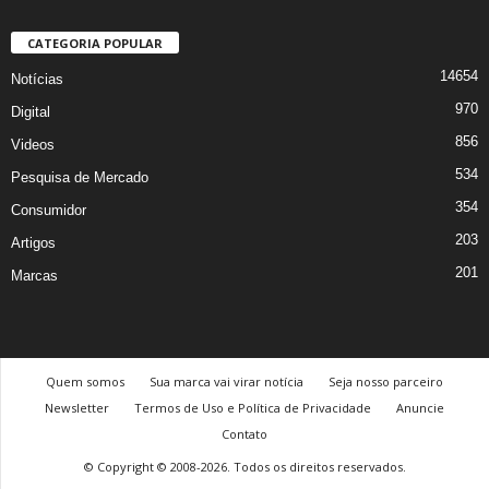
CATEGORIA POPULAR
14654
Notícias
970
Digital
856
Videos
534
Pesquisa de Mercado
354
Consumidor
203
Artigos
201
Marcas
Quem somos
Sua marca vai virar notícia
Seja nosso parceiro
Newsletter
Termos de Uso e Política de Privacidade
Anuncie
Contato
© Copyright © 2008-2026. Todos os direitos reservados.