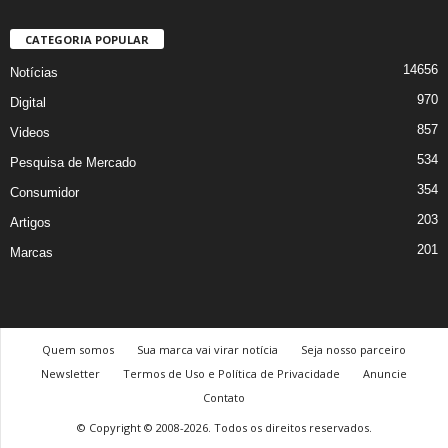
CATEGORIA POPULAR
14656
Notícias
970
Digital
857
Videos
534
Pesquisa de Mercado
354
Consumidor
203
Artigos
201
Marcas
Quem somos
Sua marca vai virar notícia
Seja nosso parceiro
Newsletter
Termos de Uso e Política de Privacidade
Anuncie
Contato
© Copyright © 2008-2026. Todos os direitos reservados.