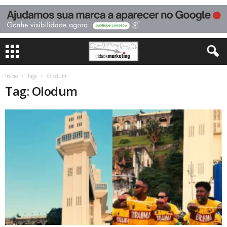
Início
Tags
Olodum
Tag: Olodum