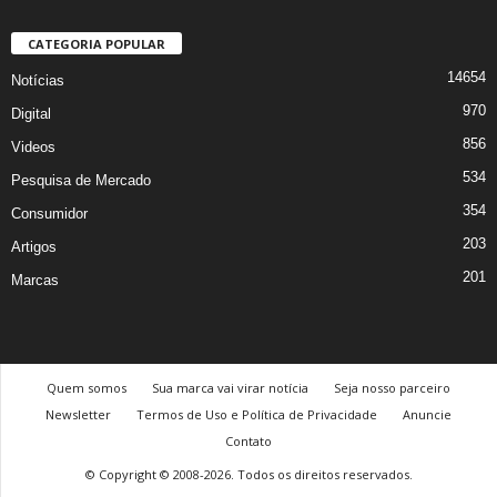
CATEGORIA POPULAR
14654
Notícias
970
Digital
856
Videos
534
Pesquisa de Mercado
354
Consumidor
203
Artigos
201
Marcas
Quem somos
Sua marca vai virar notícia
Seja nosso parceiro
Newsletter
Termos de Uso e Política de Privacidade
Anuncie
Contato
© Copyright © 2008-2026. Todos os direitos reservados.