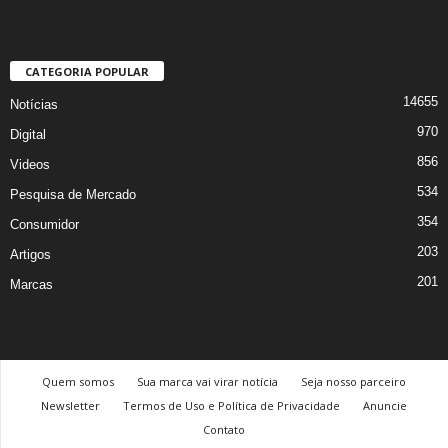
CATEGORIA POPULAR
14655
Notícias
970
Digital
856
Videos
534
Pesquisa de Mercado
354
Consumidor
203
Artigos
201
Marcas
Quem somos
Sua marca vai virar notícia
Seja nosso parceiro
Newsletter
Termos de Uso e Política de Privacidade
Anuncie
Contato