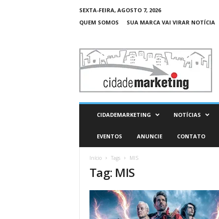
SEXTA-FEIRA, AGOSTO 7, 2026
QUEM SOMOS
SUA MARCA VAI VIRAR NOTÍCIA
C
i
d
a
d
e
M
CIDADEMARKETING
NOTÍCIAS
a
r
EVENTOS
ANUNCIE
CONTATO
k
e
Início
Tags
MIS
t
Tag: MIS
i
n
g