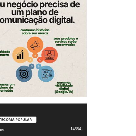
TEGORIA POPULAR
14654
ias