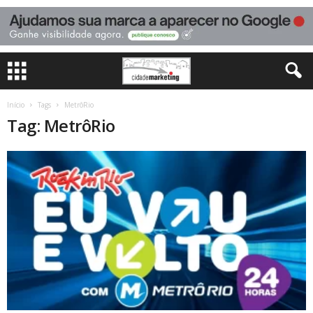
Início
Tags
MetrôRio
Tag: MetrôRio