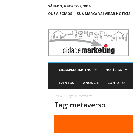
SÁBADO, AGOSTO 8, 2026
QUEM SOMOS
SUA MARCA VAI VIRAR NOTÍCIA
C
i
d
a
d
e
M
CIDADEMARKETING
NOTÍCIAS
a
r
EVENTOS
ANUNCIE
CONTATO
k
e
Início
Tags
Metaverso
t
Tag: metaverso
i
n
g