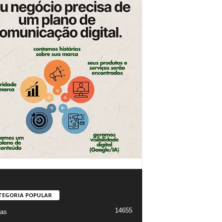
TEGORIA POPULAR
14655
ias