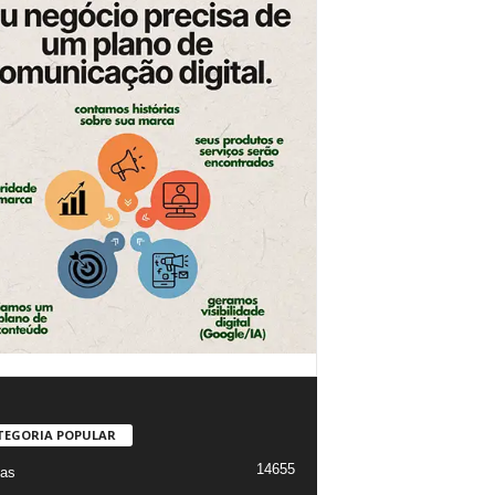
TEGORIA POPULAR
14655
ias