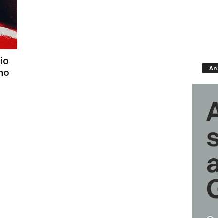
io
An
no