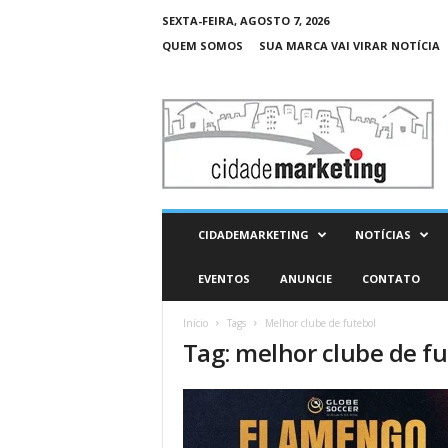
SEXTA-FEIRA, AGOSTO 7, 2026
QUEM SOMOS
SUA MARCA VAI VIRAR NOTÍCIA
C
i
d
a
d
e
M
CIDADEMARKETING
NOTÍCIAS
a
r
EVENTOS
ANUNCIE
CONTATO
k
e
Início
Tags
Melhor clube de futebol
t
Tag: melhor clube de fu
i
n
g