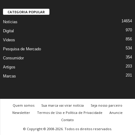
CATEGORIA POPULAR
14654
Notícias
970
Digital
856
Videos
534
Pesquisa de Mercado
354
Consumidor
203
Artigos
201
Marcas
Quem somos
Sua marca vai virar notícia
Seja nosso parceiro
Newsletter
Termos de Uso e Política de Privacidade
Anuncie
Contato
© Copyright © 2008-2026. Todos os direitos reservados.