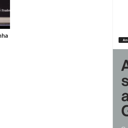
nha
An