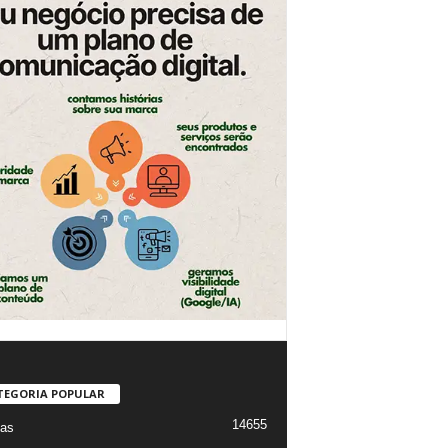
TEGORIA POPULAR
14655
ias