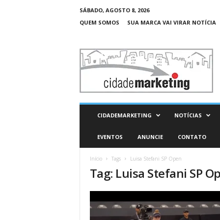
SÁBADO, AGOSTO 8, 2026
QUEM SOMOS
SUA MARCA VAI VIRAR NOTÍCIA
C
i
d
a
d
e
M
CIDADEMARKETING
NOTÍCIAS
a
r
EVENTOS
ANUNCIE
CONTATO
k
e
Início
Tags
Luisa Stefani SP Open
t
Tag: Luisa Stefani SP O
i
n
g