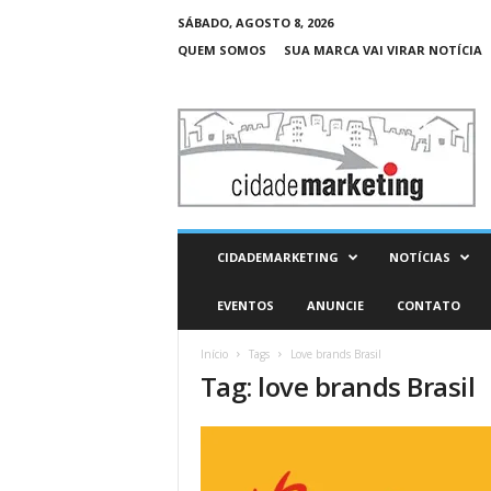
SÁBADO, AGOSTO 8, 2026
QUEM SOMOS
SUA MARCA VAI VIRAR NOTÍCIA
C
i
d
a
d
e
M
CIDADEMARKETING
NOTÍCIAS
a
r
EVENTOS
ANUNCIE
CONTATO
k
e
Início
Tags
Love brands Brasil
t
Tag: love brands Brasil
i
n
g