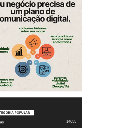
TEGORIA POPULAR
14655
ias