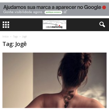
Início
Tags
Jogê
Tag: Jogê