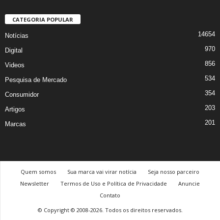
CATEGORIA POPULAR
14654
Notícias
970
Digital
856
Videos
534
Pesquisa de Mercado
354
Consumidor
203
Artigos
201
Marcas
Quem somos
Sua marca vai virar notícia
Seja nosso parceiro
Newsletter
Termos de Uso e Política de Privacidade
Anuncie
Contato
© Copyright © 2008-2026. Todos os direitos reservados.