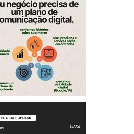
TEGORIA POPULAR
14654
ias