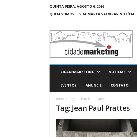
QUINTA-FEIRA, AGOSTO 6, 2026
QUEM SOMOS
SUA MARCA VAI VIRAR NOTÍCIA
C
i
d
a
d
e
M
CIDADEMARKETING
NOTÍCIAS
a
r
EVENTOS
ANUNCIE
CONTATO
k
e
Início
Tags
Jean Paul Prattes
t
Tag: Jean Paul Prattes
i
n
g