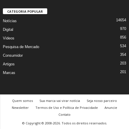
CATEGORIA POPULAR
14654
Notícias
970
Digital
856
Videos
534
Pesquisa de Mercado
354
Consumidor
203
Artigos
201
Marcas
Quem somos
Sua marca vai virar notícia
Seja nosso parceiro
Newsletter
Termos de Uso e Política de Privacidade
Anuncie
Contato
© Copyright © 2008-2026. Todos os direitos reservados.