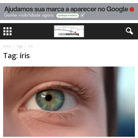
Início
Tags
íris
Tag: íris