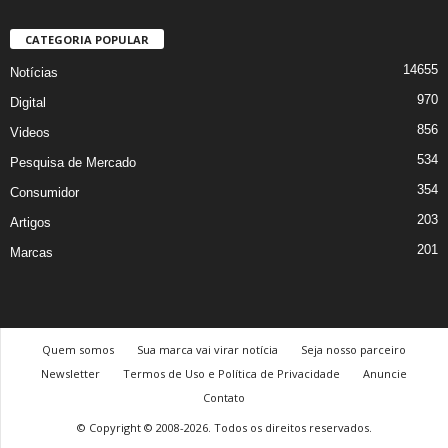
CATEGORIA POPULAR
14655
Notícias
970
Digital
856
Videos
534
Pesquisa de Mercado
354
Consumidor
203
Artigos
201
Marcas
Quem somos
Sua marca vai virar notícia
Seja nosso parceiro
Newsletter
Termos de Uso e Política de Privacidade
Anuncie
Contato
© Copyright © 2008-2026. Todos os direitos reservados.