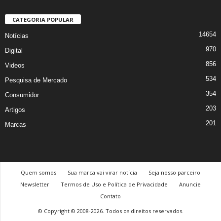
CATEGORIA POPULAR
14654
Notícias
970
Digital
856
Videos
534
Pesquisa de Mercado
354
Consumidor
203
Artigos
201
Marcas
Quem somos
Sua marca vai virar notícia
Seja nosso parceiro
Newsletter
Termos de Uso e Política de Privacidade
Anuncie
Contato
© Copyright © 2008-2026. Todos os direitos reservados.