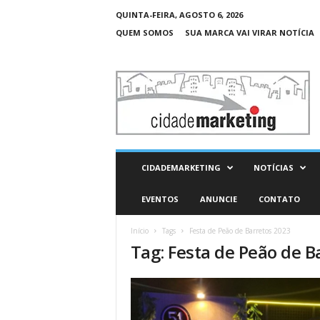
QUINTA-FEIRA, AGOSTO 6, 2026
QUEM SOMOS
SUA MARCA VAI VIRAR NOTÍCIA
C
i
d
a
d
e
M
CIDADEMARKETING
NOTÍCIAS
a
r
EVENTOS
ANUNCIE
CONTATO
k
e
Início
Tags
Festa de Peão de Barretos 2023
t
Tag: Festa de Peão de B
i
n
g