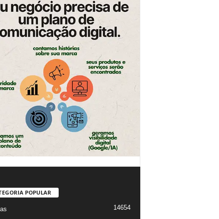
TEGORIA POPULAR
14654
ias