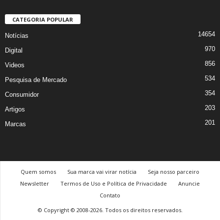
CATEGORIA POPULAR
14654
Notícias
970
Digital
856
Videos
534
Pesquisa de Mercado
354
Consumidor
203
Artigos
201
Marcas
Quem somos
Sua marca vai virar notícia
Seja nosso parceiro
Newsletter
Termos de Uso e Política de Privacidade
Anuncie
Contato
© Copyright © 2008-2026. Todos os direitos reservados.