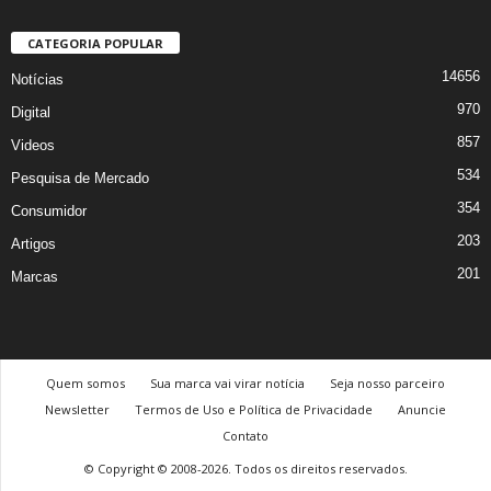
CATEGORIA POPULAR
14656
Notícias
970
Digital
857
Videos
534
Pesquisa de Mercado
354
Consumidor
203
Artigos
201
Marcas
Quem somos
Sua marca vai virar notícia
Seja nosso parceiro
Newsletter
Termos de Uso e Política de Privacidade
Anuncie
Contato
© Copyright © 2008-2026. Todos os direitos reservados.