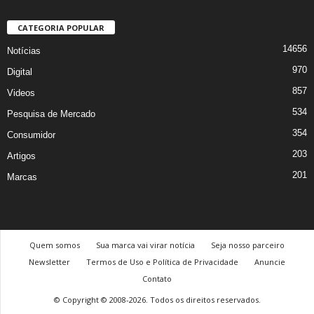
CATEGORIA POPULAR
14656
Notícias
970
Digital
857
Videos
534
Pesquisa de Mercado
354
Consumidor
203
Artigos
201
Marcas
Quem somos
Sua marca vai virar notícia
Seja nosso parceiro
Newsletter
Termos de Uso e Política de Privacidade
Anuncie
Contato
© Copyright © 2008-2026. Todos os direitos reservados.