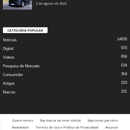
5 de agosto de 2026
CATEGORIA POPULAR
14655
Notícias
970
Digital
856
Videos
534
Pesquisa de Mercado
354
Consumidor
203
Artigos
201
Marcas
Quem somos
Sua marca vai virar notícia
Seja nosso parceiro
Newsletter
Termos de Uso e Política de Privacidade
Anuncie