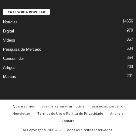
CATEGORIA POPULAR
14656
Notícias
970
Digital
857
Videos
534
Pesquisa de Mercado
354
Consumidor
203
Artigos
201
Marcas
Quem somos
Sua marca vai virar notícia
Seja nosso parceiro
Newsletter
Termos de Uso e Política de Privacidade
Anuncie
Contato
© Copyright © 2008-2026. Todos os direitos reservados.